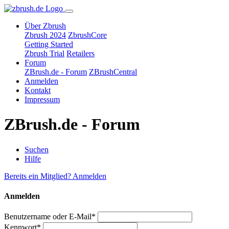
Über Zbrush
Zbrush 2024
ZbrushCore
Getting Started
Zbrush Trial
Retailers
Forum
ZBrush.de - Forum
ZBrushCentral
Anmelden
Kontakt
Impressum
ZBrush.de - Forum
Suchen
Hilfe
Bereits ein Mitglied? Anmelden
Anmelden
Benutzername oder E-Mail*
Kennwort*