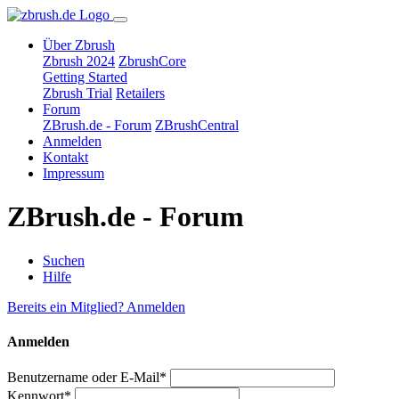
Über Zbrush
Zbrush 2024
ZbrushCore
Getting Started
Zbrush Trial
Retailers
Forum
ZBrush.de - Forum
ZBrushCentral
Anmelden
Kontakt
Impressum
ZBrush.de - Forum
Suchen
Hilfe
Bereits ein Mitglied? Anmelden
Anmelden
Benutzername oder E-Mail*
Kennwort*