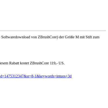
e Softwaredownload von ZBrushCore) der Größe M mit Stift zum
diesem Rabatt kostet ZBrushCore 119,- US.
id=1475312347&sr=8-1&keywords=intuos+3d