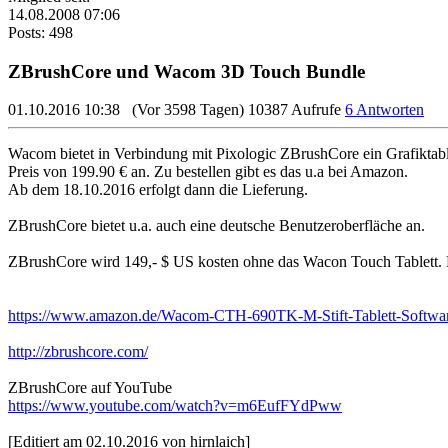
14.08.2008 07:06
Posts: 498
ZBrushCore und Wacom 3D Touch Bundle
01.10.2016 10:38
(Vor 3598 Tagen)
10387 Aufrufe
6 Antworten
Wacom bietet in Verbindung mit Pixologic ZBrushCore ein Grafikt
Preis von 199.90 € an. Zu bestellen gibt es das u.a bei Amazon.
Ab dem 18.10.2016 erfolgt dann die Lieferung.
ZBrushCore bietet u.a. auch eine deutsche Benutzeroberfläche an.
ZBrushCore wird 149,- $ US kosten ohne das Wacon Touch Tablett. Bi
https://www.amazon.de/Wacom-CTH-690TK-M-Stift-Tablett-Sof
http://zbrushcore.com/
ZBrushCore auf YouTube
https://www.youtube.com/watch?v=m6EufFYdPww
[Editiert am 02.10.2016 von hirnlaich]