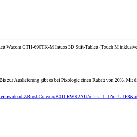
ablett Wacom CTH-690TK-M Intuos 3D Stift-Tablett (Touch M inklusiv
s zur Auslieferung gibt es bei Pixologic einen Rabatt von 20%. Mit 
twaredownload-ZBrushCore/dp/B01LRWR2AU/ref=sr_1_1?ie=UTF8&q