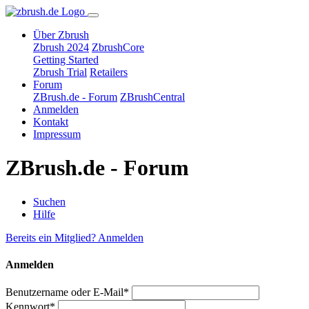
Über Zbrush
Zbrush 2024
ZbrushCore
Getting Started
Zbrush Trial
Retailers
Forum
ZBrush.de - Forum
ZBrushCentral
Anmelden
Kontakt
Impressum
ZBrush.de - Forum
Suchen
Hilfe
Bereits ein Mitglied? Anmelden
Anmelden
Benutzername oder E-Mail*
Kennwort*