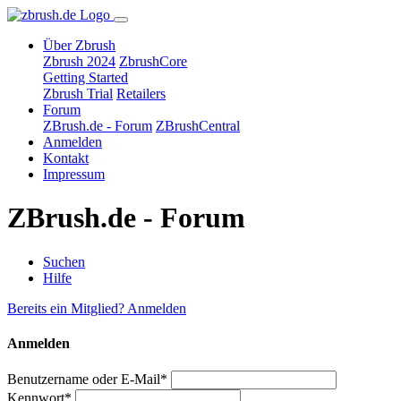
Über Zbrush
Zbrush 2024
ZbrushCore
Getting Started
Zbrush Trial
Retailers
Forum
ZBrush.de - Forum
ZBrushCentral
Anmelden
Kontakt
Impressum
ZBrush.de - Forum
Suchen
Hilfe
Bereits ein Mitglied? Anmelden
Anmelden
Benutzername oder E-Mail*
Kennwort*