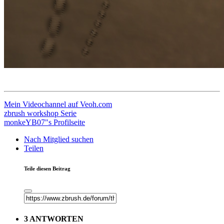
Mein Videochannel auf Veoh.com
zbrush workshop Serie
monkeYB07"s Profilseite
Nach Mitglied suchen
Teilen
Teile diesen Beitrag
3 ANTWORTEN