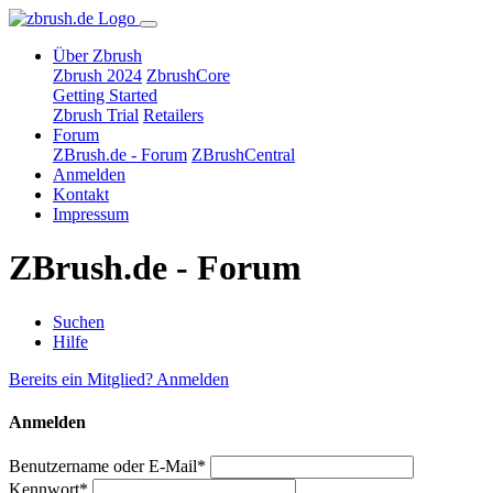
Über Zbrush
Zbrush 2024
ZbrushCore
Getting Started
Zbrush Trial
Retailers
Forum
ZBrush.de - Forum
ZBrushCentral
Anmelden
Kontakt
Impressum
ZBrush.de - Forum
Suchen
Hilfe
Bereits ein Mitglied? Anmelden
Anmelden
Benutzername oder E-Mail*
Kennwort*