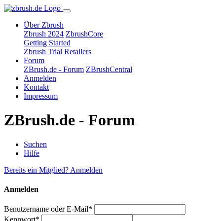
Über Zbrush
Zbrush 2024
ZbrushCore
Getting Started
Zbrush Trial
Retailers
Forum
ZBrush.de - Forum
ZBrushCentral
Anmelden
Kontakt
Impressum
ZBrush.de - Forum
Suchen
Hilfe
Bereits ein Mitglied? Anmelden
Anmelden
Benutzername oder E-Mail*
Kennwort*