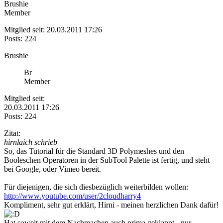
Brushie
Member
Mitglied seit: 20.03.2011 17:26
Posts: 224
Brushie
Br
Member
Mitglied seit:
20.03.2011 17:26
Posts: 224
Zitat:
hirnlaich schrieb
So, das Tutorial für die Standard 3D Polymeshes und den
Booleschen Operatoren in der SubTool Palette ist fertig, und steht
bei Google, oder Vimeo bereit.
Für diejenigen, die sich diesbezüglich weiterbilden wollen:
http://www.youtube.com/user/2cloudharry4
Kompliment, sehr gut erklärt, Hirni - meinen herzlichen Dank dafür!
Hat soweit mit dem Nachmachen auch prima geklappt - nur