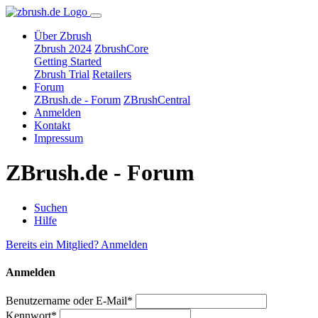
Über Zbrush
Zbrush 2024
ZbrushCore
Getting Started
Zbrush Trial
Retailers
Forum
ZBrush.de - Forum
ZBrushCentral
Anmelden
Kontakt
Impressum
ZBrush.de - Forum
Suchen
Hilfe
Bereits ein Mitglied? Anmelden
Anmelden
Benutzername oder E-Mail*
Kennwort*