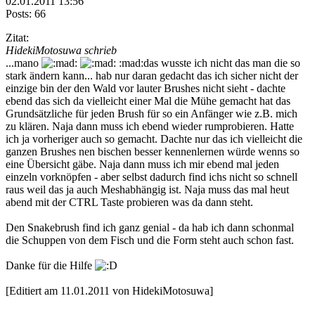
02.01.2011 13:56
Posts: 66
Zitat:
HidekiMotosuwa schrieb
...mano
:mad:das wusste ich nicht das man die so
stark ändern kann... hab nur daran gedacht das ich sicher nicht der
einzige bin der den Wald vor lauter Brushes nicht sieht - dachte
ebend das sich da vielleicht einer Mal die Mühe gemacht hat das
Grundsätzliche für jeden Brush für so ein Anfänger wie z.B. mich
zu klären. Naja dann muss ich ebend wieder rumprobieren. Hatte
ich ja vorheriger auch so gemacht. Dachte nur das ich vielleicht die
ganzen Brushes nen bischen besser kennenlernen würde wenns so
eine Übersicht gäbe. Naja dann muss ich mir ebend mal jeden
einzeln vorknöpfen - aber selbst dadurch find ichs nicht so schnell
raus weil das ja auch Meshabhängig ist. Naja muss das mal heut
abend mit der CTRL Taste probieren was da dann steht.
Den Snakebrush find ich ganz genial - da hab ich dann schonmal
die Schuppen von dem Fisch und die Form steht auch schon fast.
Danke für die Hilfe
[Editiert am 11.01.2011 von HidekiMotosuwa]