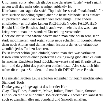
Und...naja, sorry, aber ich glaube eine derartige "Liste" wird's nicht
geben weil das mehr oder weniger subjektiv ist.
Klar kann man sagen dass sich "hpolish" besser als "snakehook" für
hard surface modeling eignet, aber die beste Methode ist es einfach
zu probieren, dann das werden vielleicht einige Leute anders
empfinden. (es gibt also keinen RICHTIGEN oder FALSCHEN
Brush) Und die Brushes sind ja auch weit mehr als das was man
kriegt wenn man ihre standard Einstellung verwendet.
Über die Brush und Stroke palette kann man eine brush sehr, sehr
stark modifizieren, und sogar völlig neue schaffen. In Kombination
dazu noch Alphas und du hast einen Bausatz der es dir erlaubt so
ziemlich jedes Tool zu kreieren.
Es ist immer schön (und einfach) wenn man sich was vorkauen
lassen kann oder es einen perfekten Lösungsweg gibt, aber ZBrush
hat meines Erachtens (und glücklicherweise) viel mit Kreativität zu
tun - und da gehört das probieren einfach dazu. Also setz dich hin,
nehm dir ein paar Stunden, und mach dir DEINE beste Brush.
Die meisten großen Leute arbeiten scheinbar mit leicht modifizierten
Standard-Tools.
Denke ganz grob gesagt ist das hier der Kern:
Clay, ClayTubes, Standard, Move, Inflate, Pinch, Rake, Smooth.
Die sollen dir alle nur deinen Job erleichtern - Theoretisch kannst du
auch so ziemlich alles mit Standard und Smooth schaffen.