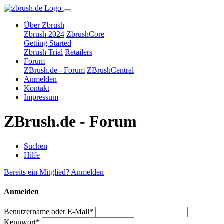
Über Zbrush
Zbrush 2024
ZbrushCore
Getting Started
Zbrush Trial
Retailers
Forum
ZBrush.de - Forum
ZBrushCentral
Anmelden
Kontakt
Impressum
ZBrush.de - Forum
Suchen
Hilfe
Bereits ein Mitglied? Anmelden
Anmelden
Benutzername oder E-Mail*
Kennwort*