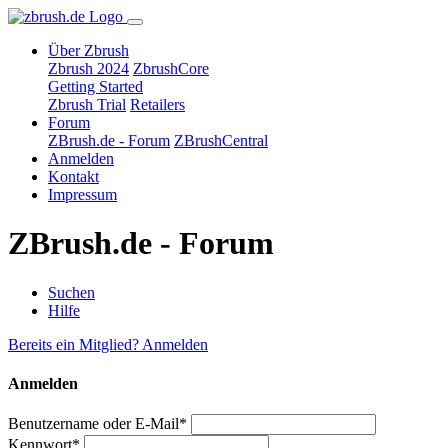
Über Zbrush
Zbrush 2024
ZbrushCore
Getting Started
Zbrush Trial
Retailers
Forum
ZBrush.de - Forum
ZBrushCentral
Anmelden
Kontakt
Impressum
ZBrush.de - Forum
Suchen
Hilfe
Bereits ein Mitglied? Anmelden
Anmelden
Benutzername oder E-Mail*
Kennwort*