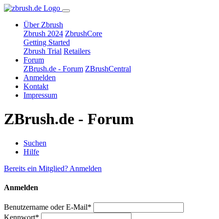
Über Zbrush
Zbrush 2024
ZbrushCore
Getting Started
Zbrush Trial
Retailers
Forum
ZBrush.de - Forum
ZBrushCentral
Anmelden
Kontakt
Impressum
ZBrush.de - Forum
Suchen
Hilfe
Bereits ein Mitglied? Anmelden
Anmelden
Benutzername oder E-Mail*
Kennwort*