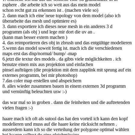
zsphere . die arbeite ich so weit aus das mein model
schon recht gut zu erkennen ist . (machen viele so)
2. dann mach ich eine´neue topology von dem model (also ich
überarbeite das mesh und optimiere es)
3. dann exportiere ich dieses neue mesh in ein anderes 3 d
programm (als obj ) und lege mir dort die uv an .
(kann man besser extern machen )
4. das reimportieren des obj in zbrush und das entgültige modelieren
5.wenn das model soweit fertig ist. mach ich die verschiedenen
maps erst das disp/normal/ bump/ -map
6.jetzt die textur des models . da gibts viele möglichkeiten . ich
benutze einen mix aus projektion und einfachen
pinsel aufträgen (die projektion mit dem zapplink mit sprung auf ein
externes programm, bei mir photoshop)
7.das coler map erstellen und abspeichern
8. alles wieder zusammen bauen in einem externen 3d programm
und vernünftig beleuchten usw :-)
das war mal so in groben . dann die feinheiten und die auftretenden
vielen fragen :-)
haare mach ich oft als sutool das hat den vorteil ich kann den kopf
modelieren und muss auf die haare keine rücksicht nehmen .
ausserdem kann ich so die verteilung der polygone optimal wählen
bei haaren solltest du eine gleichmässige