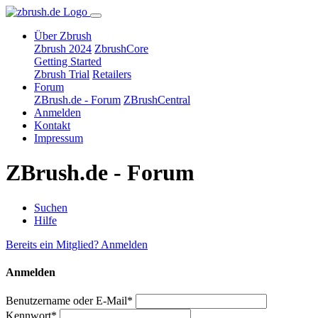
Über Zbrush
Zbrush 2024
ZbrushCore
Getting Started
Zbrush Trial
Retailers
Forum
ZBrush.de - Forum
ZBrushCentral
Anmelden
Kontakt
Impressum
ZBrush.de - Forum
Suchen
Hilfe
Bereits ein Mitglied? Anmelden
Anmelden
Benutzername oder E-Mail*
Kennwort*