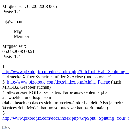
Mitglied seit: 05.09.2008 00:51
Posts: 121
m@yaman
M@
Member
Mitglied seit:
05.09.2008 00:51
Posts: 121
1.
http://www.pixologic.com/docs/index.php/SubTool_Hair_Sculpting_T
2. druecke X fuer Symetrie auf der X-Achse (und so weiter)
3.
http://www.pixologic.com/docs/index.php/Alpha_Palette
(nach
MRGBZ-Grabber suchen)
4. alles ausser RGB ausschalten, Farbe auswaehlen, alpha
auswaehlen und lospinseln
(dabei beachten das es sich um Vertex-Color handelt. Also je mehr
Vertices dein Modell hat um so praeziser kannst du malen)
5.
http://www.pixologic.com/docs/index.php/GrpSplit:_Splitting_Your