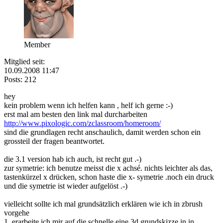
Member
Mitglied seit:
10.09.2008 11:47
Posts: 212
hey
kein problem wenn ich helfen kann , helf ich gerne :-)
erst mal am besten den link mal durcharbeiten
http://www.pixologic.com/zclassroom/homeroom/
sind die grundlagen recht anschaulich, damit werden schon ein
grossteil der fragen beantwortet.
die 3.1 version hab ich auch, ist recht gut .-)
zur symetrie: ich benutze meisst die x achsé. nichts leichter als das,
tastenkürzel x drücken, schon haste die x- symetrie .noch ein druck
und die symetrie ist wieder aufgelöst .-)
vielleicht sollte ich mal grundsätzlich erklären wie ich in zbrush
vorgehe
1. erarbeite ich mir auf die schnelle eine 3d grundskizze in in