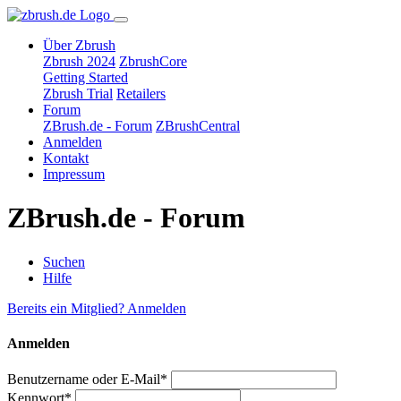
Über Zbrush
Zbrush 2024
ZbrushCore
Getting Started
Zbrush Trial
Retailers
Forum
ZBrush.de - Forum
ZBrushCentral
Anmelden
Kontakt
Impressum
ZBrush.de - Forum
Suchen
Hilfe
Bereits ein Mitglied? Anmelden
Anmelden
Benutzername oder E-Mail*
Kennwort*