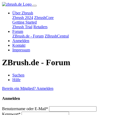
Über Zbrush
Zbrush 2024
ZbrushCore
Getting Started
Zbrush Trial
Retailers
Forum
ZBrush.de - Forum
ZBrushCentral
Anmelden
Kontakt
Impressum
ZBrush.de - Forum
Suchen
Hilfe
Bereits ein Mitglied? Anmelden
Anmelden
Benutzername oder E-Mail*
Kennwort*