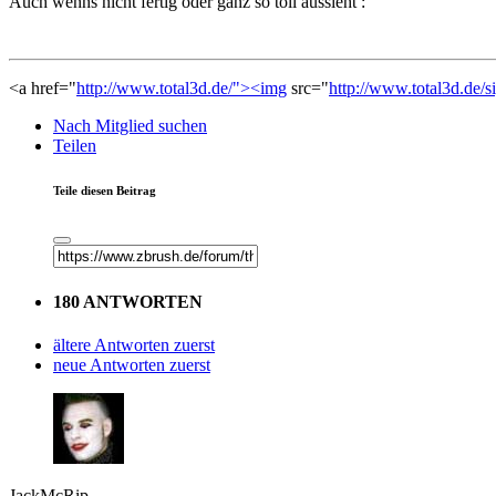
Auch wenns nicht fertig oder ganz so toll aussieht :
<a href="
http://www.total3d.de/"><img
src="
http://www.total3d.de/s
Nach Mitglied suchen
Teilen
Teile diesen Beitrag
180 ANTWORTEN
ältere Antworten zuerst
neue Antworten zuerst
JackMcRip