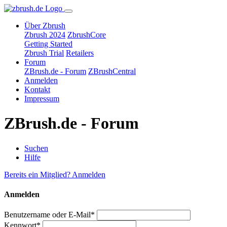
Über Zbrush
Zbrush 2024
ZbrushCore
Getting Started
Zbrush Trial
Retailers
Forum
ZBrush.de - Forum
ZBrushCentral
Anmelden
Kontakt
Impressum
ZBrush.de - Forum
Suchen
Hilfe
Bereits ein Mitglied? Anmelden
Anmelden
Benutzername oder E-Mail*
Kennwort*