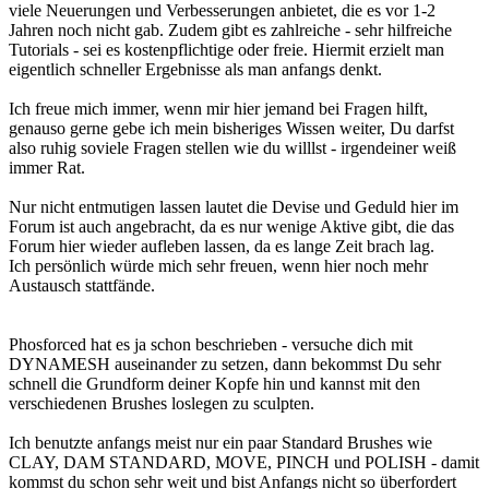
viele Neuerungen und Verbesserungen anbietet, die es vor 1-2
Jahren noch nicht gab. Zudem gibt es zahlreiche - sehr hilfreiche
Tutorials - sei es kostenpflichtige oder freie. Hiermit erzielt man
eigentlich schneller Ergebnisse als man anfangs denkt.
Ich freue mich immer, wenn mir hier jemand bei Fragen hilft,
genauso gerne gebe ich mein bisheriges Wissen weiter, Du darfst
also ruhig soviele Fragen stellen wie du willlst - irgendeiner weiß
immer Rat.
Nur nicht entmutigen lassen lautet die Devise und Geduld hier im
Forum ist auch angebracht, da es nur wenige Aktive gibt, die das
Forum hier wieder aufleben lassen, da es lange Zeit brach lag.
Ich persönlich würde mich sehr freuen, wenn hier noch mehr
Austausch stattfände.
Phosforced hat es ja schon beschrieben - versuche dich mit
DYNAMESH auseinander zu setzen, dann bekommst Du sehr
schnell die Grundform deiner Kopfe hin und kannst mit den
verschiedenen Brushes loslegen zu sculpten.
Ich benutzte anfangs meist nur ein paar Standard Brushes wie
CLAY, DAM STANDARD, MOVE, PINCH und POLISH - damit
kommst du schon sehr weit und bist Anfangs nicht so überfordert