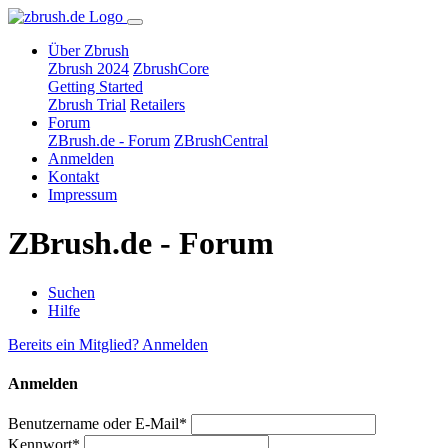
Über Zbrush
Zbrush 2024
ZbrushCore
Getting Started
Zbrush Trial
Retailers
Forum
ZBrush.de - Forum
ZBrushCentral
Anmelden
Kontakt
Impressum
ZBrush.de - Forum
Suchen
Hilfe
Bereits ein Mitglied? Anmelden
Anmelden
Benutzername oder E-Mail*
Kennwort*